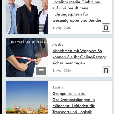
Localism Media GmbH neu
auf und beruft neue
Führungsspitzen für
Gesamtgruppe und Sender
bookmark_border
5. Aug. 2026
Bild von Bruno auf Pixabay
Anzeige
Abnehmen mit Wegovy: So
können Sie Ihr Online-Rezept
sicher beantragen
bookmark_border
3. Aug. 2026
Anzeige
Gruppenreisen zu
Großveranstaltungen in
München: Leitfaden für
Transport und Logistik