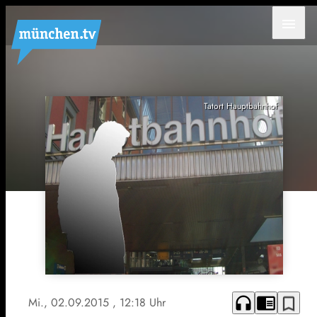
menu
Tatort Hauptbahnhof
headphones
chrome_reader_mode
bookmark_border
Mi., 02.09.2015
, 12:18 Uhr