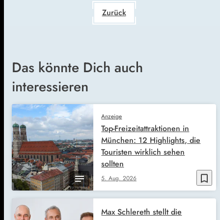
Zurück
Das könnte Dich auch
interessieren
Anzeige
Top-Freizeitattraktionen in
München: 12 Highlights, die
Touristen wirklich sehen
sollten
bookmark_border
5. Aug. 2026
Max Schlereth stellt die