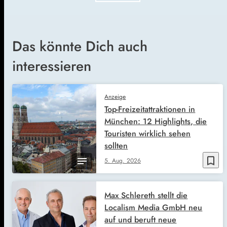
Das könnte Dich auch
interessieren
Anzeige
Top-Freizeitattraktionen in
München: 12 Highlights, die
Touristen wirklich sehen
sollten
bookmark_border
5. Aug. 2026
Max Schlereth stellt die
Localism Media GmbH neu
auf und beruft neue