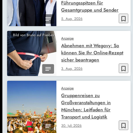
Führungsspitzen für
Gesamtgruppe und Sender
bookmark_border
5. Aug. 2026
Bild von Bruno auf Pixabay
Anzeige
Abnehmen mit Wegovy: So
können Sie Ihr Online-Rezept
sicher beantragen
bookmark_border
3. Aug. 2026
Anzeige
Gruppenreisen zu
Großveranstaltungen in
München: Leitfaden für
Transport und Logistik
bookmark_border
30. Juli 2026