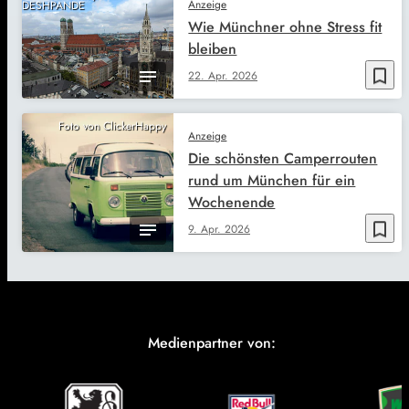
Anzeige
DESHPANDE
Wie Münchner ohne Stress fit
bleiben
bookmark_border
22. Apr. 2026
Foto von ClickerHappy
Anzeige
Die schönsten Camperrouten
rund um München für ein
Wochenende
bookmark_border
9. Apr. 2026
Medienpartner von: