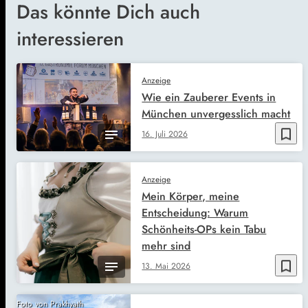
Das könnte Dich auch
interessieren
Anzeige
Wie ein Zauberer Events in
München unvergesslich macht
bookmark_border
16. Juli 2026
Anzeige
Mein Körper, meine
Entscheidung: Warum
Schönheits-OPs kein Tabu
mehr sind
bookmark_border
13. Mai 2026
Foto von Prakhyath