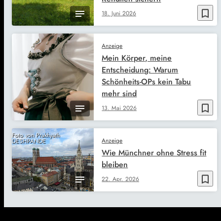
bookmark_border
18. Juni 2026
Anzeige
Mein Körper, meine
Entscheidung: Warum
Schönheits-OPs kein Tabu
mehr sind
bookmark_border
13. Mai 2026
Foto von Prakhyath
Anzeige
DESHPANDE
Wie Münchner ohne Stress fit
bleiben
bookmark_border
22. Apr. 2026