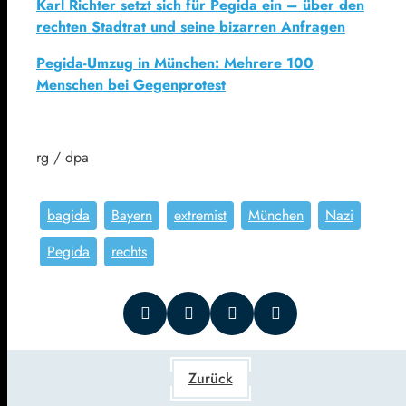
Karl Richter setzt sich für Pegida ein – über den
rechten Stadtrat und seine bizarren Anfragen
Pegida-Umzug in München: Mehrere 100
Menschen bei Gegenprotest
rg / dpa
bagida
Bayern
extremist
München
Nazi
Pegida
rechts
Zurück