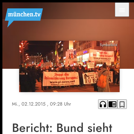
menu
Symbolbild
headphones
chrome_reader_mode
bookmark_border
Mi., 02.12.2015
, 09:28 Uhr
Bericht: Bund sieht