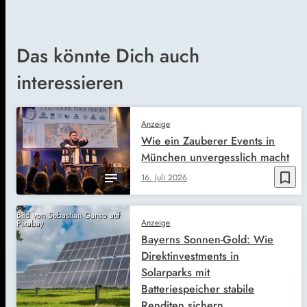
Das könnte Dich auch
interessieren
Anzeige
Wie ein Zauberer Events in
München unvergesslich macht
bookmark_border
16. Juli 2026
Bild von Sebastian Ganso auf
Anzeige
Pixabay
Bayerns Sonnen-Gold: Wie
Direktinvestments in
Solarparks mit
Batteriespeicher stabile
Renditen sichern