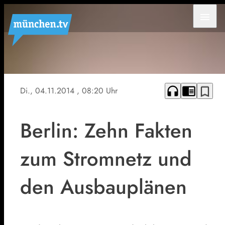
menu
Gibt es bald
Entlastung für
die
headphones
chrome_reader_mode
bookmark_border
Di., 04.11.2014
, 08:20 Uhr
Verbraucher?
Berlin: Zehn Fakten
zum Stromnetz und
den Ausbauplänen