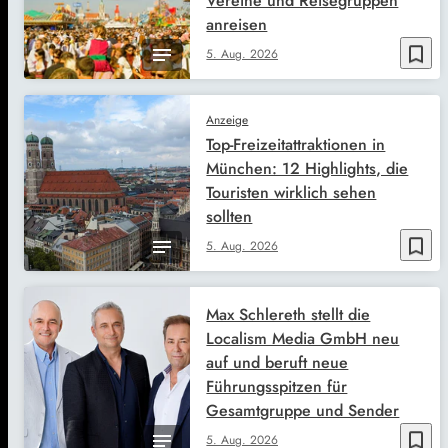
Vereine und Reisegruppen
anreisen
bookmark_border
5. Aug. 2026
Anzeige
Top-Freizeitattraktionen in
München: 12 Highlights, die
Touristen wirklich sehen
sollten
bookmark_border
5. Aug. 2026
Max Schlereth stellt die
Localism Media GmbH neu
auf und beruft neue
Führungsspitzen für
Gesamtgruppe und Sender
bookmark_border
5. Aug. 2026