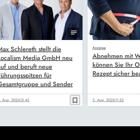
Max Schlereth stellt die
Anzeige
Abnehmen mit W
Localism Media GmbH neu
können Sie Ihr O
auf und beruft neue
Rezept sicher be
Führungsspitzen für
Gesamtgruppe und Sender
bookmark_border
. Aug. 2026
13:42
3. Aug. 2026
11:52