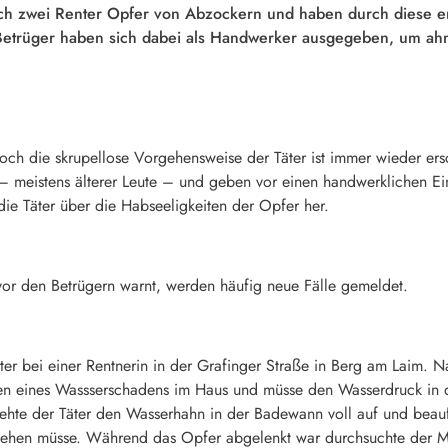
eich zwei Renter Opfer von Abzockern und haben durch diese
Betrüger haben sich dabei als Handwerker ausgegeben, um a
Doch die skrupellose Vorgehensweise der Täter ist immer wieder er
 – meistens älterer Leute – und geben vor einen handwerklichen E
ie Täter über die Habseeligkeiten der Opfer her.
or den Betrügern warnt, werden häufig neue Fälle gemeldet.
er bei einer Rentnerin in der Grafinger Straße in Berg am Laim. N
en eines Wassserschadens im Haus und müsse den Wasserdruck in 
hte der Täter den Wasserhahn in der Badewann voll auf und beau
r gehen müsse. Während das Opfer abgelenkt war durchsuchte der