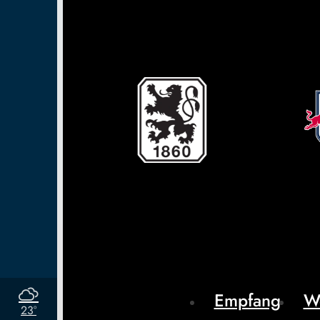
Empfang
W
23°