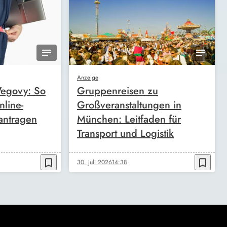
Anzeige
egovy: So
Gruppenreisen zu
nline-
Großveranstaltungen in
antragen
München: Leitfaden für
Transport und Logistik
bookmark_border
bookmark_border
30. Juli 2026
14:38