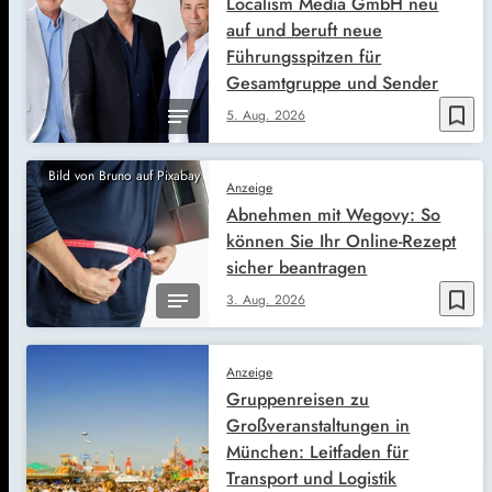
Localism Media GmbH neu
auf und beruft neue
Führungsspitzen für
Gesamtgruppe und Sender
bookmark_border
5. Aug. 2026
Bild von Bruno auf Pixabay
Anzeige
Abnehmen mit Wegovy: So
können Sie Ihr Online-Rezept
sicher beantragen
bookmark_border
3. Aug. 2026
Anzeige
Gruppenreisen zu
Großveranstaltungen in
München: Leitfaden für
Transport und Logistik