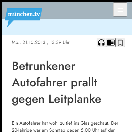
menu
headphones
chrome_reader_mode
bookmark_border
Mo., 21.10.2013
, 13:39 Uhr
Betrunkener
Autofahrer prallt
gegen Leitplanke
Ein Autofahrer hat wohl zu tief ins Glas geschaut. Der
20-Jährige war am Sonntag gegen 5:00 Uhr auf der