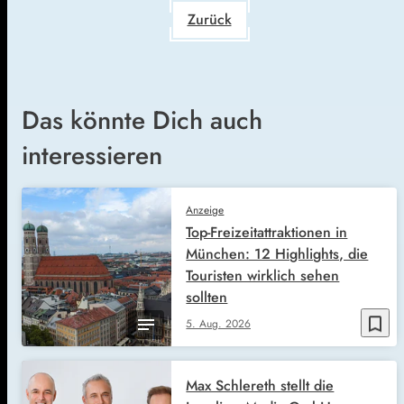
Zurück
Das könnte Dich auch
interessieren
Anzeige
Top-Freizeitattraktionen in
München: 12 Highlights, die
Touristen wirklich sehen
sollten
bookmark_border
5. Aug. 2026
Max Schlereth stellt die