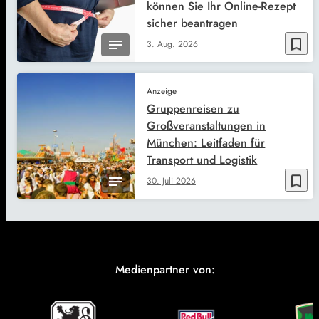
können Sie Ihr Online-Rezept
sicher beantragen
bookmark_border
3. Aug. 2026
Anzeige
Gruppenreisen zu
Großveranstaltungen in
München: Leitfaden für
Transport und Logistik
bookmark_border
30. Juli 2026
Medienpartner von: