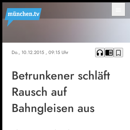
menu
Foto:
Bundespolizei
headphones
chrome_reader_mode
bookmark_border
Do., 10.12.2015
, 09:15 Uhr
Betrunkener schläft
Rausch auf
Bahngleisen aus