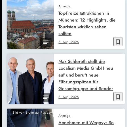
Anzeige
Top-Freizeitattraktionen in
München: 12 Highlights, die
Touristen wirklich sehen
sollten
bookmark_border
5. Aug. 2026
Max Schlereth stellt die
Localism Media GmbH neu
auf und beruft neue
Führungsspitzen für
Gesamtgruppe und Sender
bookmark_border
5. Aug. 2026
Bild von Bruno auf Pixabay
Anzeige
Abnehmen mit Wegovy: So