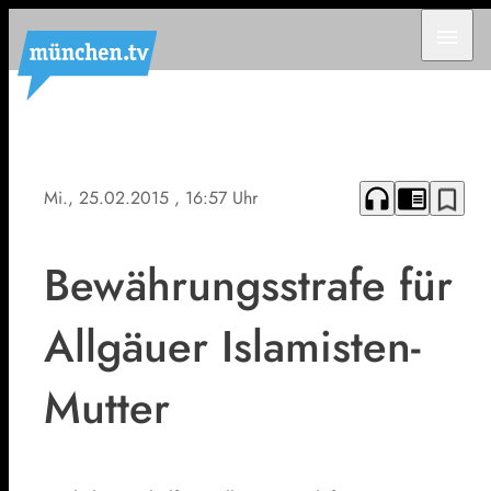
menu
headphones
chrome_reader_mode
bookmark_border
Mi., 25.02.2015
, 16:57 Uhr
Bewährungsstrafe für
Allgäuer Islamisten-
Mutter