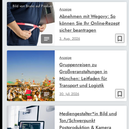
Bild von Bruno auf Pixabay
Anzeige
Abnehmen mit Wegovy: So
können Sie Ihr Online-Rezept
sicher beantragen
bookmark_border
3. Aug. 2026
Anzeige
Gruppenreisen zu
Großveranstaltungen in
München: Leitfaden für
Transport und Logistik
bookmark_border
30. Juli 2026
Mediengestalter*in Bild und
Ton/Schwerpunkt
Postproduktion & Kamera