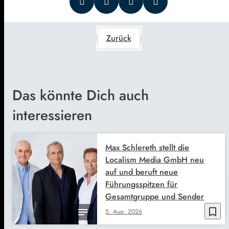
Zurück
Das könnte Dich auch
interessieren
Max Schlereth stellt die
Localism Media GmbH neu
auf und beruft neue
Führungsspitzen für
Gesamtgruppe und Sender
bookmark_border
5. Aug. 2026