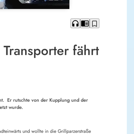
headphones
chrome_reader_mode
bookmark_border
Transporter fährt
ht. Er rutschte von der Kupplung und der
etzt wurde.
dteinwärts und wollte in die Grillparzerstraße