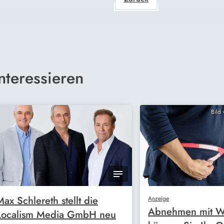
nteressieren
Bild
Max Schlereth stellt die
Anzeige
Abnehmen mit W
Localism Media GmbH neu