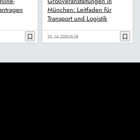
nline-
Großveranstaltungen in
antragen
München: Leitfaden für
Transport und Logistik
bookmark_border
bookmark_border
30. Juli 2026
14:38