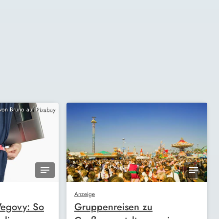
 von Bruno auf Pixabay
Anzeige
egovy: So
Gruppenreisen zu