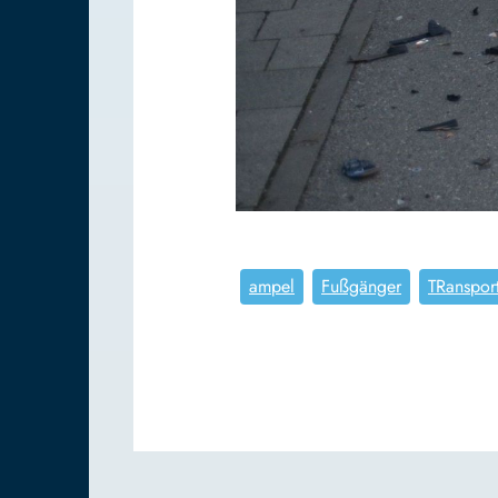
ampel
Fußgänger
TRanspor