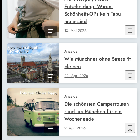
Entscheidung: Warum
Schönheits-OPs kein Tabu
mehr sind
bookmark_border
13. Mai 2026
Foto von Prakhyath
Anzeige
DESHPANDE
Wie Münchner ohne Stress fit
bleiben
bookmark_border
22. Apr. 2026
Foto von ClickerHappy
Anzeige
Die schönsten Camperrouten
rund um München für ein
Wochenende
bookmark_border
9. Apr. 2026