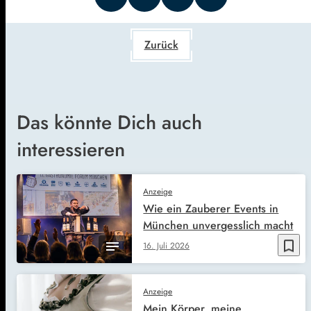
Zurück
Das könnte Dich auch
interessieren
Anzeige
Wie ein Zauberer Events in
München unvergesslich macht
bookmark_border
16. Juli 2026
Anzeige
Mein Körper, meine