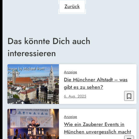
Zurück
Das könnte Dich auch
interessieren
Image by Michael from
Anzeige
Pixabay
Die Münchner Altstadt – was
gibt es zu sehen?
bookmark_border
6. Aug. 2025
Anzeige
Wie ein Zauberer Events in
München unvergesslich macht