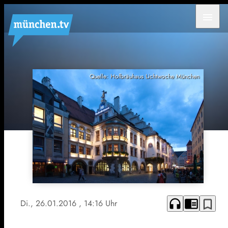
menu
Quelle: Hofbräuhaus Lichtwoche München
headphones
chrome_reader_mode
bookmark_border
Di., 26.01.2016
, 14:16 Uhr