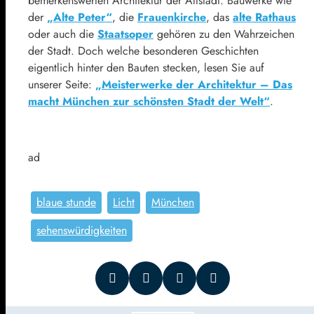
bemerkenswerten Architektur der Altstadt. Bauwerke wie
der
„Alte Peter“
, die
Frauenkirche
, das
alte Rathaus
oder auch die
Staatsoper
gehören zu den Wahrzeichen
der Stadt. Doch welche besonderen Geschichten
eigentlich hinter den Bauten stecken, lesen Sie auf
unserer Seite:
„Meisterwerke der Architektur – Das
macht München zur schönsten Stadt der Welt“
.
ad
blaue stunde
Licht
München
sehenswürdigkeiten