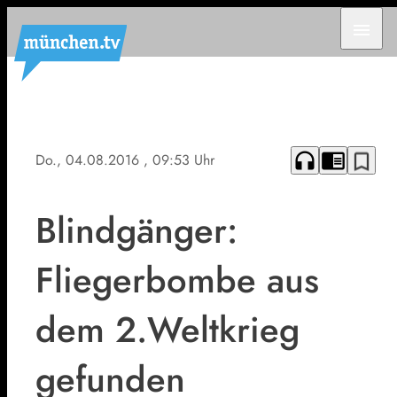
menu
headphones
chrome_reader_mode
bookmark_border
Do., 04.08.2016
, 09:53 Uhr
Blindgänger:
Fliegerbombe aus
dem 2.Weltkrieg
gefunden