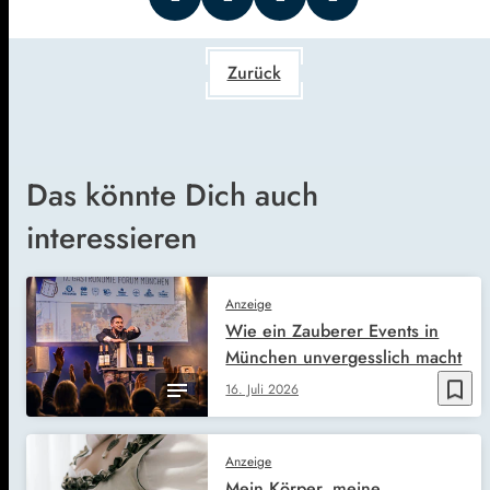
Zurück
Das könnte Dich auch
interessieren
Anzeige
Wie ein Zauberer Events in
München unvergesslich macht
bookmark_border
16. Juli 2026
Anzeige
Mein Körper, meine