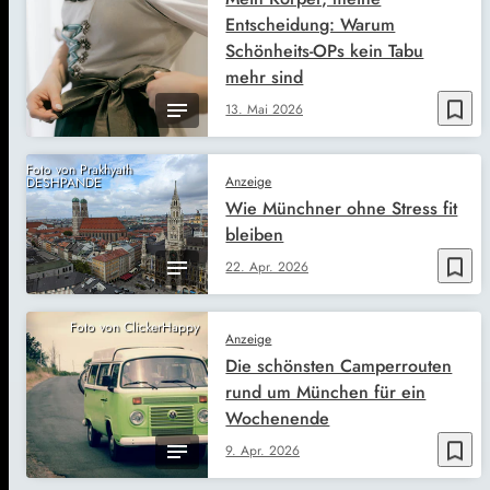
Entscheidung: Warum
Schönheits-OPs kein Tabu
mehr sind
bookmark_border
13. Mai 2026
Foto von Prakhyath
Anzeige
DESHPANDE
Wie Münchner ohne Stress fit
bleiben
bookmark_border
22. Apr. 2026
Foto von ClickerHappy
Anzeige
Die schönsten Camperrouten
rund um München für ein
Wochenende
bookmark_border
9. Apr. 2026