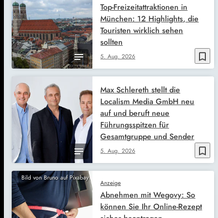
Top-Freizeitattraktionen in
München: 12 Highlights, die
Touristen wirklich sehen
sollten
bookmark_border
5. Aug. 2026
Max Schlereth stellt die
Localism Media GmbH neu
auf und beruft neue
Führungsspitzen für
Gesamtgruppe und Sender
bookmark_border
5. Aug. 2026
Bild von Bruno auf Pixabay
Anzeige
Abnehmen mit Wegovy: So
können Sie Ihr Online-Rezept