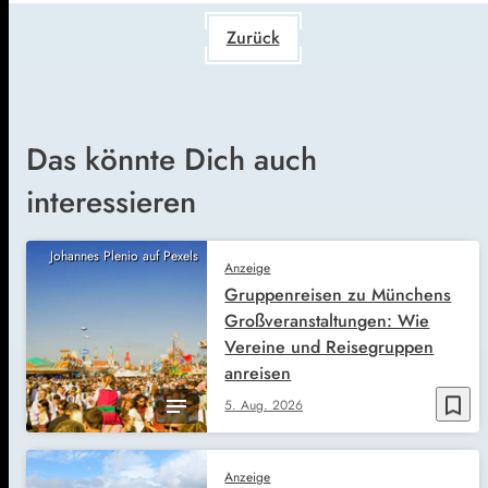
Zurück
Das könnte Dich auch
interessieren
Johannes Plenio auf Pexels
Anzeige
Gruppenreisen zu Münchens
Großveranstaltungen: Wie
Vereine und Reisegruppen
anreisen
bookmark_border
5. Aug. 2026
Anzeige