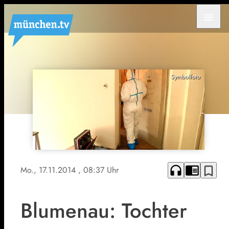
menu
Symbolfoto
headphones
chrome_reader_mode
bookmark_border
Mo., 17.11.2014
, 08:37 Uhr
Blumenau: Tochter