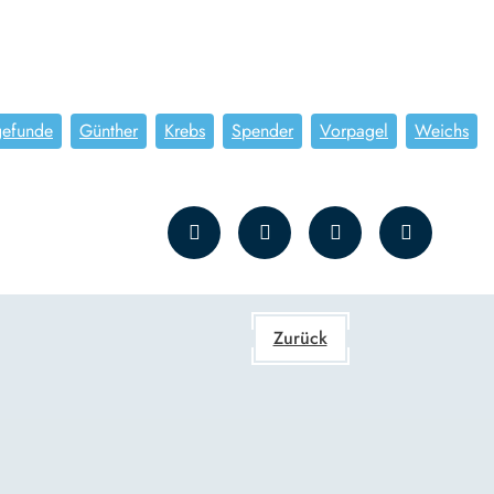
gefunde
Günther
Krebs
Spender
Vorpagel
Weichs
Zurück