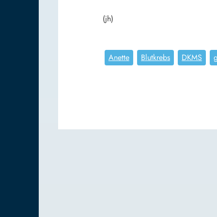
(jh)
Anette
Blutkrebs
DKMS