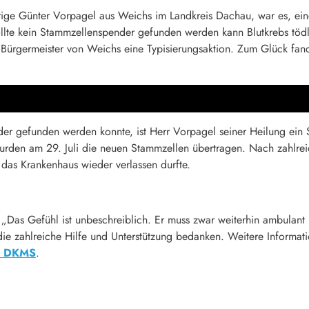
rige Günter Vorpagel aus Weichs im Landkreis Dachau, war es, ein
llte kein Stammzellenspender gefunden werden kann Blutkrebs tödli
rgermeister von Weichs eine Typisierungsaktion. Zum Glück fand
der gefunden werden konnte, ist Herr Vorpagel seiner Heilung ei
rden am 29. Juli die neuen Stammzellen übertragen. Nach zahlrei
as Krankenhaus wieder verlassen durfte.
: „Das Gefühl ist unbeschreiblich. Er muss zwar weiterhin ambulant
 die zahlreiche Hilfe und Unterstützung bedanken. Weitere Informat
r DKMS
.