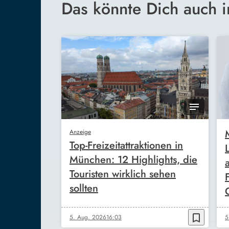
Das könnte Dich auch i
Anzeige
Top-Freizeitattraktionen in
München: 12 Highlights, die
Touristen wirklich sehen
sollten
bookmark_border
5. Aug. 2026
16:03
5