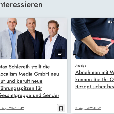
nteressieren
Bild
Max Schlereth stellt die
Anzeige
Abnehmen mit W
Localism Media GmbH neu
können Sie Ihr O
auf und beruft neue
Rezept sicher be
Führungsspitzen für
Gesamtgruppe und Sender
bookmark_border
. Aug. 2026
13:42
3. Aug. 2026
11:52