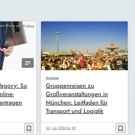
 von Bruno auf Pixabay
Anzeige
egovy: So
Gruppenreisen zu
nline-
Großveranstaltungen in
antragen
München: Leitfaden für
Transport und Logistik
bookmark_border
bookmark_border
30. Juli 2026
14:38