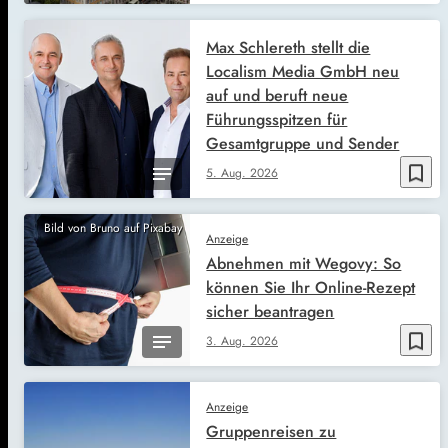
Max Schlereth stellt die
Localism Media GmbH neu
auf und beruft neue
Führungsspitzen für
Gesamtgruppe und Sender
bookmark_border
5. Aug. 2026
Bild von Bruno auf Pixabay
Anzeige
Abnehmen mit Wegovy: So
können Sie Ihr Online-Rezept
sicher beantragen
bookmark_border
3. Aug. 2026
Anzeige
Gruppenreisen zu