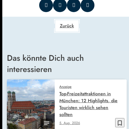
Zurück
Das könnte Dich auch
interessieren
Anzeige
Top-Freizeitattraktionen in
München: 12 Highlights, die
Touristen wirklich sehen
sollten
bookmark_border
5. Aug. 2026