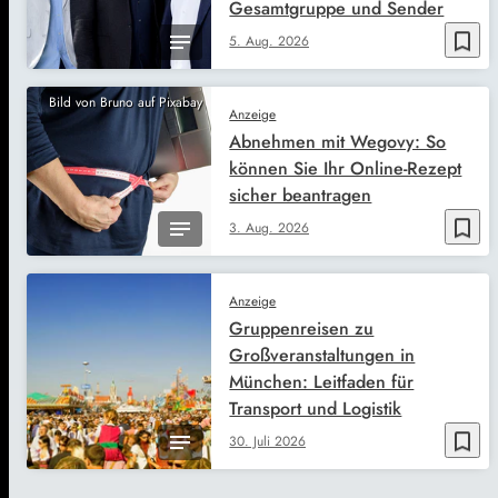
Gesamtgruppe und Sender
bookmark_border
5. Aug. 2026
Bild von Bruno auf Pixabay
Anzeige
Abnehmen mit Wegovy: So
können Sie Ihr Online-Rezept
sicher beantragen
bookmark_border
3. Aug. 2026
Anzeige
Gruppenreisen zu
Großveranstaltungen in
München: Leitfaden für
Transport und Logistik
bookmark_border
30. Juli 2026