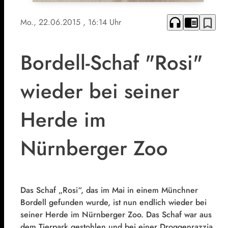
headphones
chrome_reader_mode
bookmark_border
Mo., 22.06.2015
, 16:14 Uhr
Bordell-Schaf "Rosi"
wieder bei seiner
Herde im
Nürnberger Zoo
Das Schaf „Rosi“, das im Mai in einem Münchner
Bordell gefunden wurde, ist nun endlich wieder bei
seiner Herde im Nürnberger Zoo. Das Schaf war aus
dem Tierpark gestohlen und bei einer Droggenrazzia