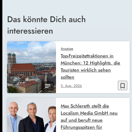
Das könnte Dich auch
interessieren
Anzeige
Top-Freizeitattraktionen in
München: 12 Highlights, die
Touristen wirklich sehen
sollten
bookmark_border
5. Aug. 2026
Max Schlereth stellt die
Localism Media GmbH neu
auf und beruft neue
Führungsspitzen für