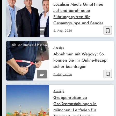
Localism Media GmbH neu
auf und beruft neue
Führungsspitzen für
Gesamtgruppe und Sender
bookmark_border
5. Aug. 2026
Bild von Bruno auf Pixabay
Anzeige
Abnehmen mit Wegovy: So
können Sie Ihr Online-Rezept
sicher beantragen
bookmark_border
3. Aug. 2026
Anzeige
Gruppenreisen zu
Großveranstaltungen in
München: Leitfaden für