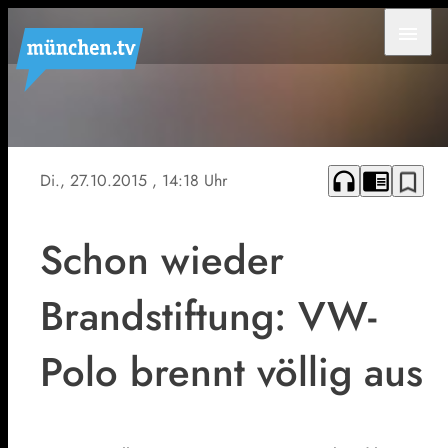
menu
Symbolfoto
headphones
chrome_reader_mode
bookmark_border
Di., 27.10.2015
, 14:18 Uhr
Schon wieder
Brandstiftung: VW-
Polo brennt völlig aus