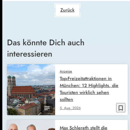
Zurück
Das könnte Dich auch
interessieren
Anzeige
Top-Freizeitattraktionen in
München: 12 Highlights, die
Touristen wirklich sehen
sollten
bookmark_border
5. Aug. 2026
Max Schlereth stellt die