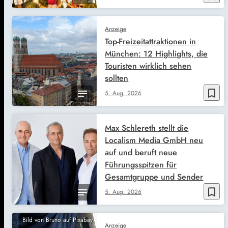
Anzeige
Top-Freizeitattraktionen in
München: 12 Highlights, die
Touristen wirklich sehen
sollten
bookmark_border
5. Aug. 2026
Max Schlereth stellt die
Localism Media GmbH neu
auf und beruft neue
Führungsspitzen für
Gesamtgruppe und Sender
bookmark_border
5. Aug. 2026
Bild von Bruno auf Pixabay
Anzeige