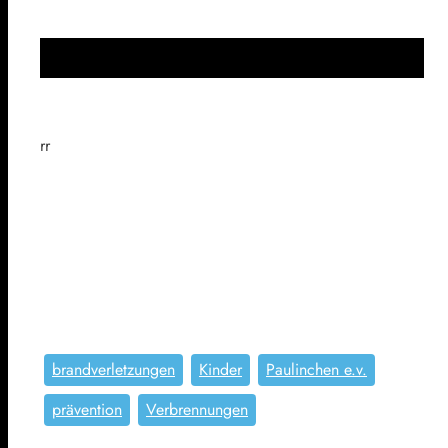
rr
brandverletzungen
Kinder
Paulinchen e.v.
prävention
Verbrennungen