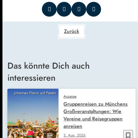
Zurück
Das könnte Dich auch
interessieren
Johannes Plenio auf Pexels
Anzeige
Gruppenreisen zu Münchens
Großveranstaltungen: Wie
Vereine und Reisegruppen
anreisen
bookmark_border
5. Aug. 2026