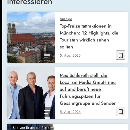
interessieren
Anzeige
Top-Freizeitattraktionen in
München: 12 Highlights, die
Touristen wirklich sehen
sollten
bookmark_border
5. Aug. 2026
Max Schlereth stellt die
Localism Media GmbH neu
auf und beruft neue
Führungsspitzen für
Gesamtgruppe und Sender
bookmark_border
5. Aug. 2026
Bild von Bruno auf Pixabay