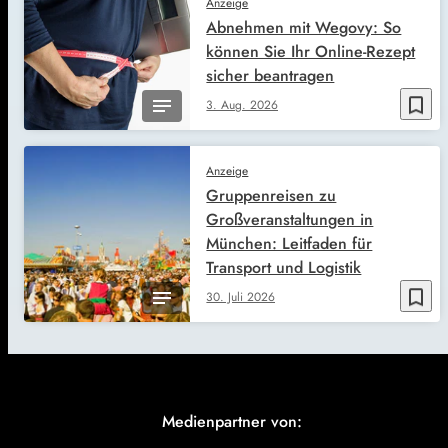
Anzeige
Abnehmen mit Wegovy: So
können Sie Ihr Online-Rezept
sicher beantragen
bookmark_border
3. Aug. 2026
Anzeige
Gruppenreisen zu
Großveranstaltungen in
München: Leitfaden für
Transport und Logistik
bookmark_border
30. Juli 2026
Medienpartner von: