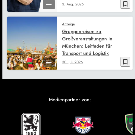
bookmark_border
3. Aug. 2026
Anzeige
Gruppenreisen zu
Großveranstaltungen in
München: Leitfaden für
Transport und Logistik
bookmark_border
30. Juli 2026
Medienpartner von: