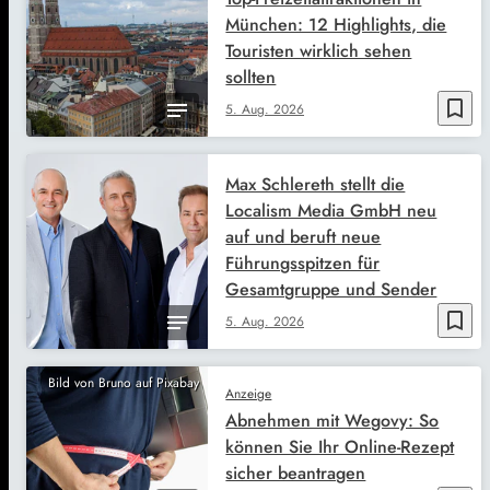
München: 12 Highlights, die
Touristen wirklich sehen
sollten
bookmark_border
5. Aug. 2026
Max Schlereth stellt die
Localism Media GmbH neu
auf und beruft neue
Führungsspitzen für
Gesamtgruppe und Sender
bookmark_border
5. Aug. 2026
Bild von Bruno auf Pixabay
Anzeige
Abnehmen mit Wegovy: So
können Sie Ihr Online-Rezept
sicher beantragen