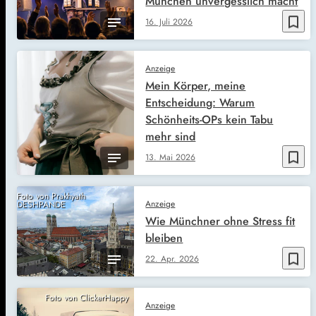
München unvergesslich macht
bookmark_border
16. Juli 2026
Anzeige
Mein Körper, meine
Entscheidung: Warum
Schönheits-OPs kein Tabu
mehr sind
bookmark_border
13. Mai 2026
Foto von Prakhyath
Anzeige
DESHPANDE
Wie Münchner ohne Stress fit
bleiben
bookmark_border
22. Apr. 2026
Foto von ClickerHappy
Anzeige