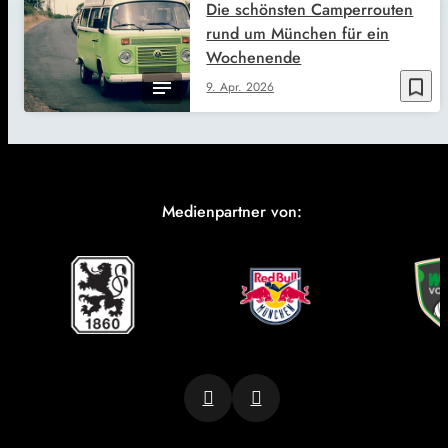
Die schönsten Camperrouten
rund um München für ein
Wochenende
bookmark_border
9. Apr. 2026
Medienpartner von: