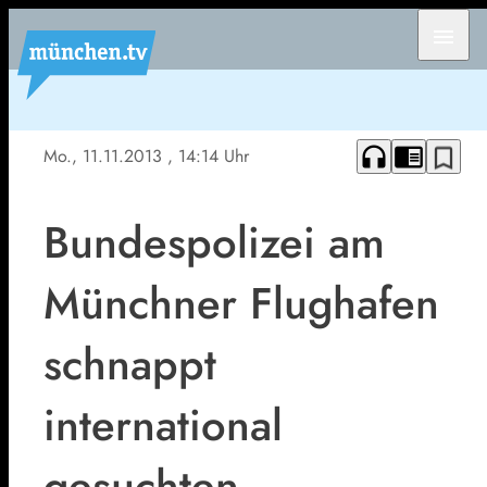
menu
headphones
chrome_reader_mode
bookmark_border
Mo., 11.11.2013
, 14:14 Uhr
Bundespolizei am
Münchner Flughafen
schnappt
international
gesuchten