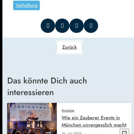
Verhaftung
Zurück
Das könnte Dich auch
interessieren
Anzeige
Wie ein Zauberer Events in
München unvergesslich macht
bookmark_border
16. Juli 2026