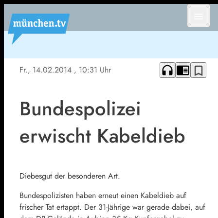
menu
headphones
chrome_reader_mode
bookmark_border
Fr., 14.02.2014
, 10:31 Uhr
Bundespolizei
erwischt Kabeldieb
Diebesgut der besonderen Art.
Bundespolizisten haben erneut einen Kabeldieb auf
frischer Tat ertappt. Der 31-Jährige war gerade dabei, auf