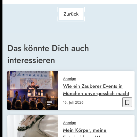
Zurück
Das könnte Dich auch
interessieren
Anzeige
Wie ein Zauberer Events in
München unvergesslich macht
bookmark_border
16. Juli 2026
Anzeige
Mein Körper, meine