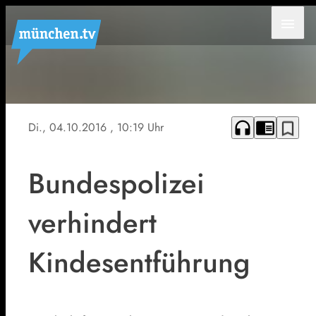
menu
Die
Passkontrolle
der
headphones
chrome_reader_mode
bookmark_border
Di., 04.10.2016
, 10:19 Uhr
Bundespolizei
Bundespolizei
verhindert
Kindesentführung