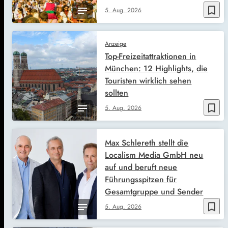
bookmark_border
5. Aug. 2026
Anzeige
Top-Freizeitattraktionen in
München: 12 Highlights, die
Touristen wirklich sehen
sollten
bookmark_border
5. Aug. 2026
Max Schlereth stellt die
Localism Media GmbH neu
auf und beruft neue
Führungsspitzen für
Gesamtgruppe und Sender
bookmark_border
5. Aug. 2026