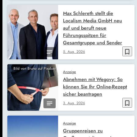
Max Schlereth stellt die
Localism Media GmbH neu
auf und beruft neue
Führungsspitzen für
Gesamtgruppe und Sender
bookmark_border
5. Aug. 2026
Bild von Bruno auf Pixabay
Anzeige
Abnehmen mit Wegovy: So
können Sie Ihr Online-Rezept
sicher beantragen
bookmark_border
3. Aug. 2026
Anzeige
Gruppenreisen zu