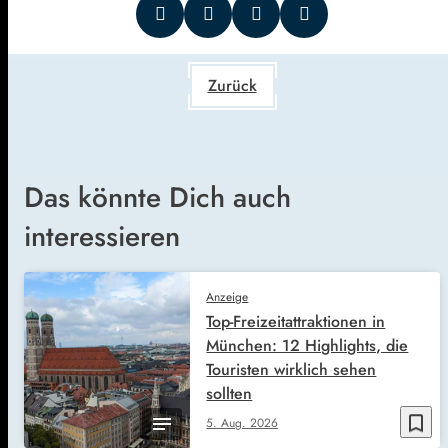
Zurück
Das könnte Dich auch
interessieren
Anzeige
Top-Freizeitattraktionen in
München: 12 Highlights, die
Touristen wirklich sehen
sollten
bookmark_border
5. Aug. 2026