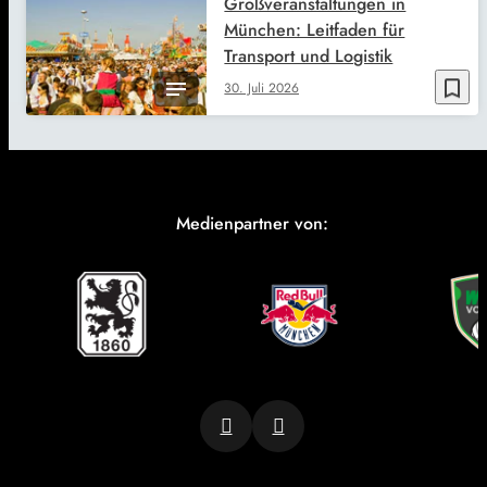
Großveranstaltungen in
München: Leitfaden für
Transport und Logistik
bookmark_border
30. Juli 2026
Medienpartner von: