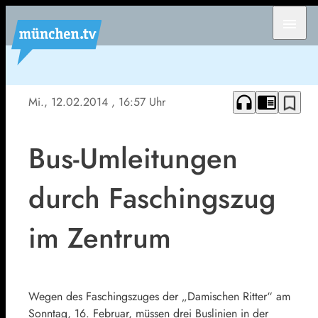
menu
headphones
chrome_reader_mode
bookmark_border
Mi., 12.02.2014
, 16:57 Uhr
Bus-Umleitungen
durch Faschingszug
im Zentrum
Wegen des Faschingszuges der „Damischen Ritter“ am
Sonntag, 16. Februar, müssen drei Buslinien in der