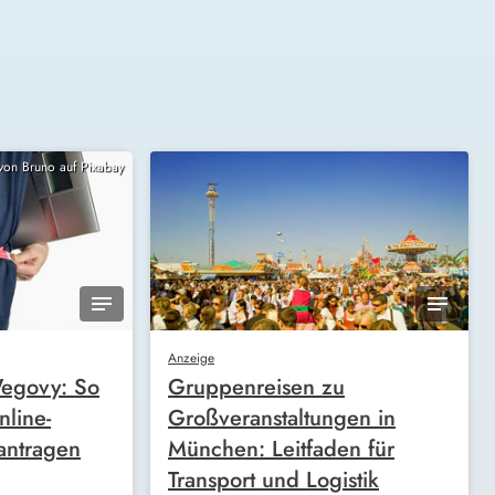
 von Bruno auf Pixabay
Anzeige
egovy: So
Gruppenreisen zu
nline-
Großveranstaltungen in
antragen
München: Leitfaden für
Transport und Logistik