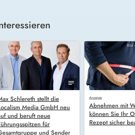
nteressieren
Bild
Max Schlereth stellt die
Anzeige
Abnehmen mit W
Localism Media GmbH neu
können Sie Ihr O
auf und beruft neue
Rezept sicher be
Führungsspitzen für
Gesamtgruppe und Sender