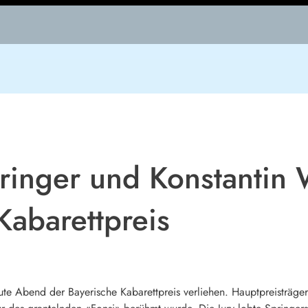
pringer und Konstantin
abarettpreis
te Abend der Bayerische Kabarettpreis verliehen. Hauptpreisträger i