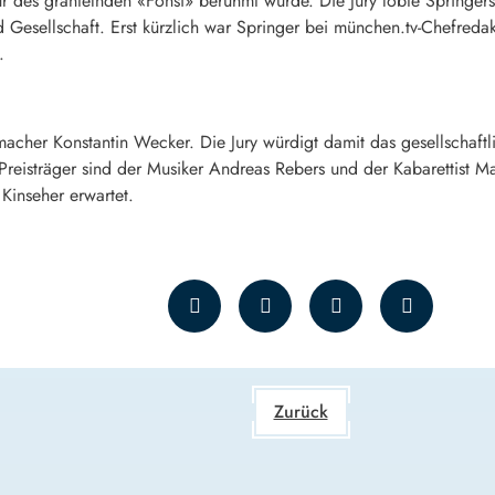
ur des grantelnden «Fonsi» berühmt wurde. Die Jury lobte Springer
 Gesellschaft. Erst kürzlich war Springer bei münchen.tv-Chefreda
.
macher Konstantin Wecker. Die Jury würdigt damit das gesellschaft
Preisträger sind der Musiker Andreas Rebers und der Kabarettist 
Kinseher erwartet.
Zurück