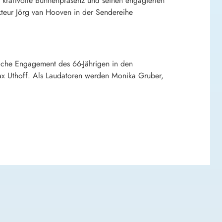
s kraftvolle Bühnenpräsenz und seinen engagierten
kteur Jörg van Hooven in der Sendereihe
liche Engagement des 66-Jährigen in den
Max Uthoff. Als Laudatoren werden Monika Gruber,