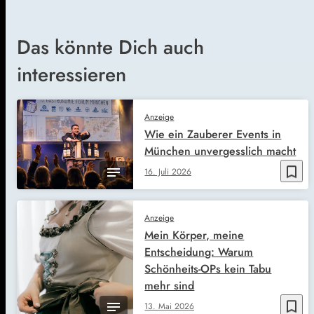
Das könnte Dich auch
interessieren
Anzeige
Wie ein Zauberer Events in
München unvergesslich macht
bookmark_border
16. Juli 2026
Anzeige
Mein Körper, meine
Entscheidung: Warum
Schönheits-OPs kein Tabu
mehr sind
bookmark_border
13. Mai 2026