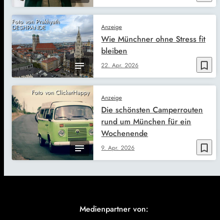
Foto von Prakhyath
Anzeige
DESHPANDE
Wie Münchner ohne Stress fit
bleiben
bookmark_border
22. Apr. 2026
Foto von ClickerHappy
Anzeige
Die schönsten Camperrouten
rund um München für ein
Wochenende
bookmark_border
9. Apr. 2026
Medienpartner von: