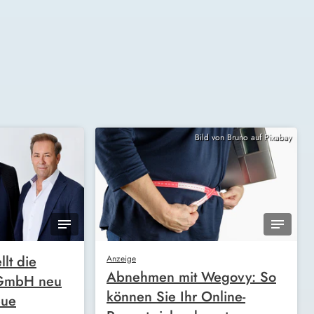
Bild von Bruno auf Pixabay
llt die
Anzeige
Abnehmen mit Wegovy: So
 GmbH neu
können Sie Ihr Online-
eue