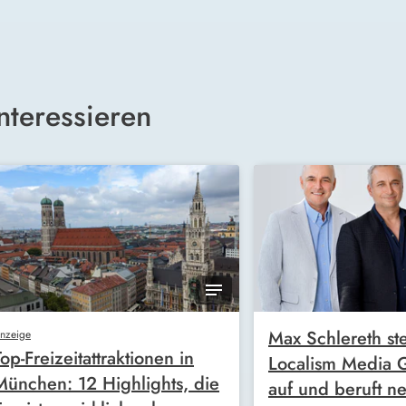
nteressieren
Max Schlereth ste
nzeige
Top-Freizeitattraktionen in
Localism Media
München: 12 Highlights, die
auf und beruft n