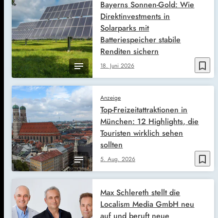
Bayerns Sonnen-Gold: Wie
Direktinvestments in
Solarparks mit
Batteriespeicher stabile
Renditen sichern
bookmark_border
18. Juni 2026
Anzeige
Top-Freizeitattraktionen in
München: 12 Highlights, die
Touristen wirklich sehen
sollten
bookmark_border
5. Aug. 2026
Max Schlereth stellt die
Localism Media GmbH neu
auf und beruft neue