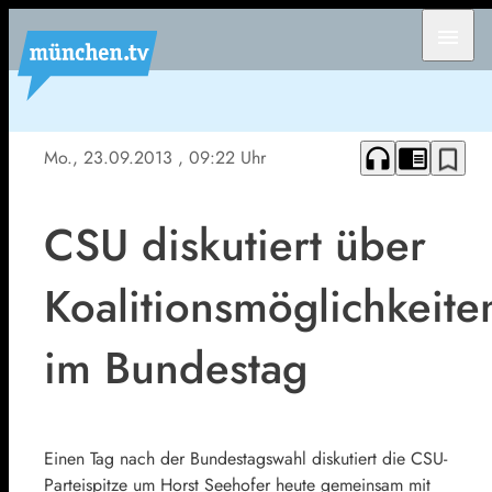
menu
headphones
chrome_reader_mode
bookmark_border
Mo., 23.09.2013
, 09:22 Uhr
CSU diskutiert über
Koalitionsmöglichkeite
im Bundestag
Einen Tag nach der Bundestagswahl diskutiert die CSU-
Parteispitze um Horst Seehofer heute gemeinsam mit