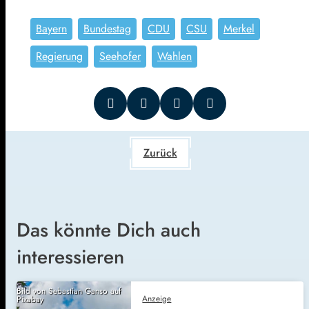
Bayern
Bundestag
CDU
CSU
Merkel
Regierung
Seehofer
Wahlen
Zurück
Das könnte Dich auch
interessieren
Bild von Sebastian Ganso auf
Anzeige
Pixabay