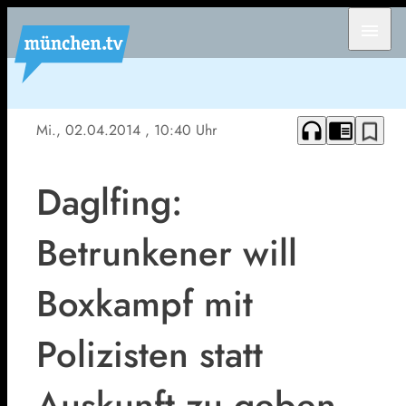
menu
headphones
chrome_reader_mode
bookmark_border
Mi., 02.04.2014
, 10:40 Uhr
Daglfing:
Betrunkener will
Boxkampf mit
Polizisten statt
Auskunft zu geben