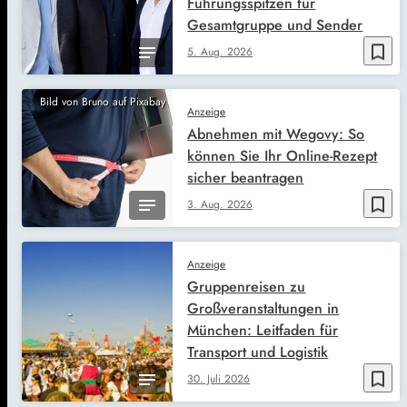
Führungsspitzen für
Gesamtgruppe und Sender
bookmark_border
5. Aug. 2026
Bild von Bruno auf Pixabay
Anzeige
Abnehmen mit Wegovy: So
können Sie Ihr Online-Rezept
sicher beantragen
bookmark_border
3. Aug. 2026
Anzeige
Gruppenreisen zu
Großveranstaltungen in
München: Leitfaden für
Transport und Logistik
bookmark_border
30. Juli 2026