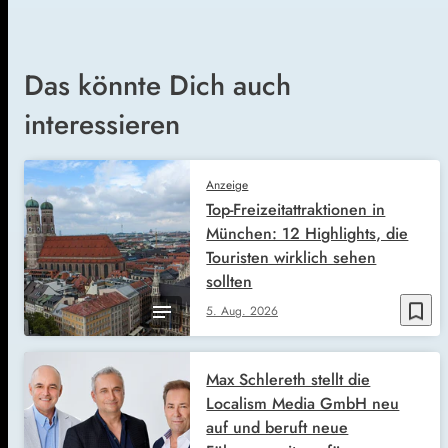
Das könnte Dich auch
interessieren
Anzeige
Top-Freizeitattraktionen in
München: 12 Highlights, die
Touristen wirklich sehen
sollten
bookmark_border
5. Aug. 2026
Max Schlereth stellt die
Localism Media GmbH neu
auf und beruft neue