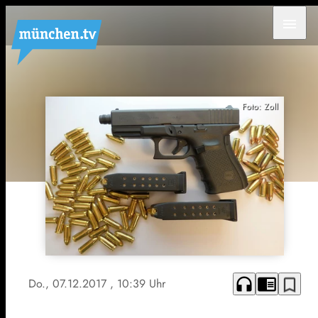
menu
Foto: Zoll
headphones
chrome_reader_mode
bookmark_border
Do., 07.12.2017
, 10:39 Uhr