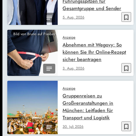
Führungsspitzen für
Gesamtgruppe und Sender
bookmark_border
5. Aug. 2026
Bild von Bruno auf Pixabay
Anzeige
Abnehmen mit Wegovy: So
können Sie Ihr Online-Rezept
sicher beantragen
bookmark_border
3. Aug. 2026
Anzeige
Gruppenreisen zu
Großveranstaltungen in
München: Leitfaden für
Transport und Logistik
bookmark_border
30. Juli 2026