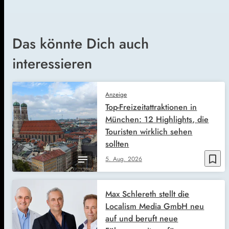
Das könnte Dich auch
interessieren
Anzeige
Top-Freizeitattraktionen in
München: 12 Highlights, die
Touristen wirklich sehen
sollten
bookmark_border
5. Aug. 2026
Max Schlereth stellt die
Localism Media GmbH neu
auf und beruft neue