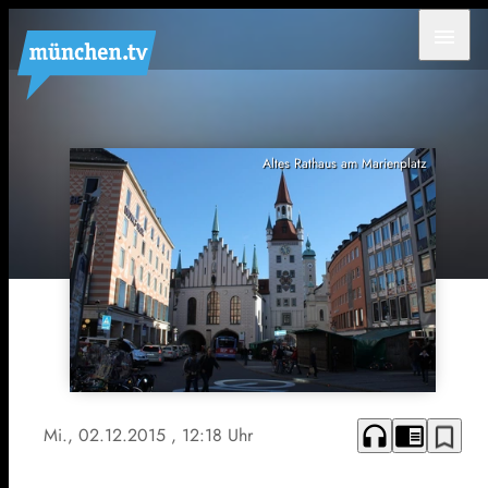
menu
Altes Rathaus am Marienplatz
headphones
chrome_reader_mode
bookmark_border
Mi., 02.12.2015
, 12:18 Uhr