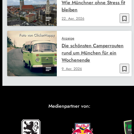
Wie Münchner ohne Stress fit
bleiben
bookmark_border
22. Apr. 2026
Foto von ClickerHappy
Anzeige
Die schönsten Camperrouten
rund um München für ein
Wochenende
bookmark_border
9. Apr. 2026
Medienpartner von: