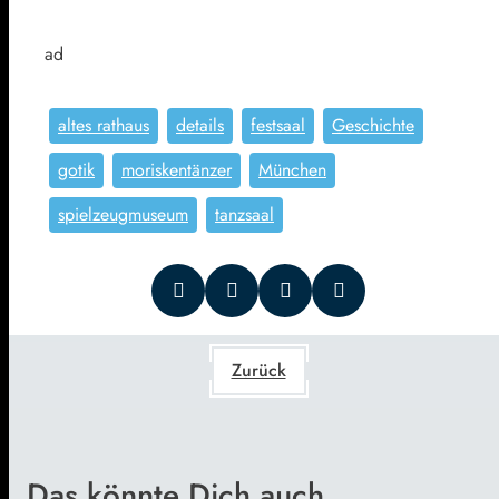
ad
altes rathaus
details
festsaal
Geschichte
gotik
moriskentänzer
München
spielzeugmuseum
tanzsaal
Zurück
Das könnte Dich auch