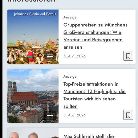
Johannes Plenio auf Pexels
Anzeige
Gruppenreisen zu Münchens
Großveranstaltungen: Wie
Vereine und Reisegruppen
anreisen
bookmark_border
5. Aug. 2026
Anzeige
Top-Freizeitattraktionen in
München: 12 Highlights, die
Touristen wirklich sehen
sollten
bookmark_border
5. Aug. 2026
Max Schlereth stellt die