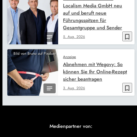
Localism Media GmbH neu
auf und beruft neue
Führungsspitzen für
Gesamtgruppe und Sender
bookmark_border
5. Aug. 2026
Bild von Bruno auf Pixabay
Anzeige
Abnehmen mit Wegovy: So
können Sie Ihr Online-Rezept
sicher beantragen
bookmark_border
3. Aug. 2026
Medienpartner von: