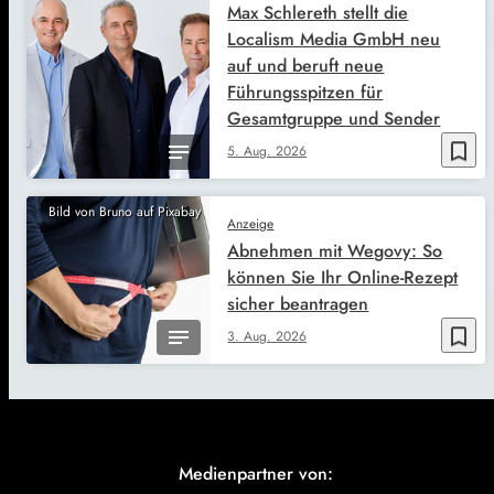
Max Schlereth stellt die
Localism Media GmbH neu
auf und beruft neue
Führungsspitzen für
Gesamtgruppe und Sender
bookmark_border
5. Aug. 2026
Bild von Bruno auf Pixabay
Anzeige
Abnehmen mit Wegovy: So
können Sie Ihr Online-Rezept
sicher beantragen
bookmark_border
3. Aug. 2026
Medienpartner von: