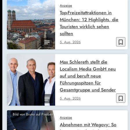
Anzeige
Top-Freizeitattraktionen in
München: 12 Highlights, die
Touristen wirklich sehen
sollten
bookmark_border
5. Aug. 2026
Max Schlereth stellt die
Localism Media GmbH neu
auf und beruft neue
Führungsspitzen für
Gesamtgruppe und Sender
bookmark_border
5. Aug. 2026
Bild von Bruno auf Pixabay
Anzeige
Abnehmen mit Wegovy: So