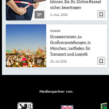
können Sie Ihr Online-Rezept
sicher beantragen
bookmark_border
3. Aug. 2026
Anzeige
Gruppenreisen zu
Großveranstaltungen in
München: Leitfaden für
Transport und Logistik
bookmark_border
30. Juli 2026
Medienpartner von: