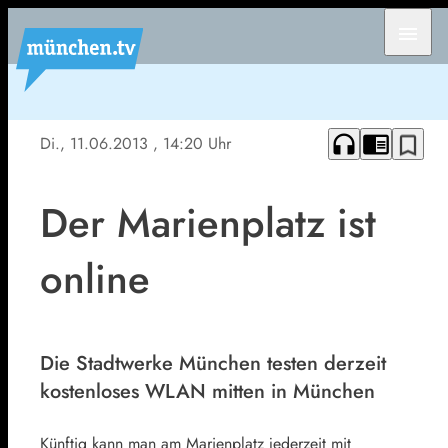
menu
headphones
chrome_reader_mode
bookmark_border
Di., 11.06.2013
, 14:20 Uhr
Der Marienplatz ist
online
Die Stadtwerke München testen derzeit
kostenloses WLAN mitten in München
Künftig kann man am Marienplatz jederzeit mit