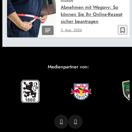
Abnehmen mit Wegovy: So
können Sie Ihr Online-Rezept
sicher beantragen
bookmark_border
3. Aug. 2026
Medienpartner von: