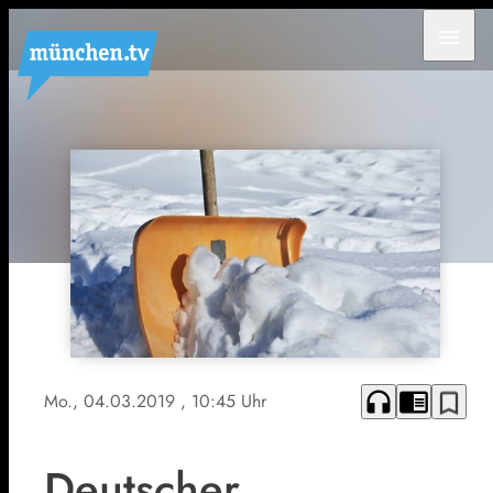
menu
headphones
chrome_reader_mode
bookmark_border
Mo., 04.03.2019
, 10:45 Uhr
Deutscher