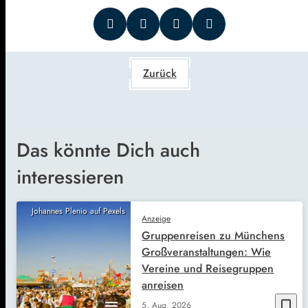
Zurück
Das könnte Dich auch
interessieren
Johannes Plenio auf Pexels
Anzeige
Gruppenreisen zu Münchens
Großveranstaltungen: Wie
Vereine und Reisegruppen
anreisen
bookmark_border
5. Aug. 2026