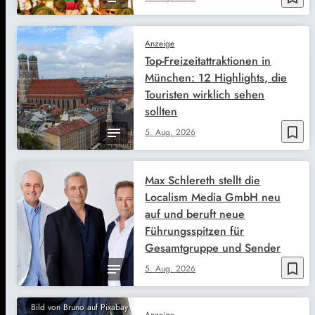
Anzeige
Top-Freizeitattraktionen in
München: 12 Highlights, die
Touristen wirklich sehen
sollten
bookmark_border
5. Aug. 2026
Max Schlereth stellt die
Localism Media GmbH neu
auf und beruft neue
Führungsspitzen für
Gesamtgruppe und Sender
bookmark_border
5. Aug. 2026
Bild von Bruno auf Pixabay
Anzeige