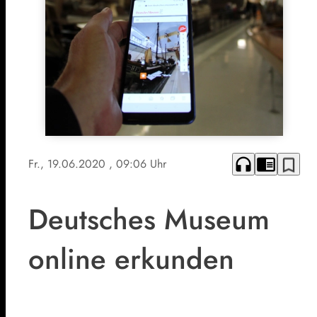
headphones
chrome_reader_mode
bookmark_border
Fr., 19.06.2020
, 09:06 Uhr
Deutsches Museum
online erkunden