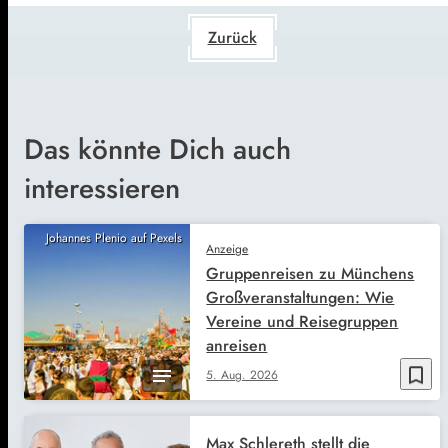
Zurück
Das könnte Dich auch
interessieren
Johannes Plenio auf Pexels
Anzeige
Gruppenreisen zu Münchens
Großveranstaltungen: Wie
Vereine und Reisegruppen
anreisen
bookmark_border
5. Aug. 2026
Max Schlereth stellt die