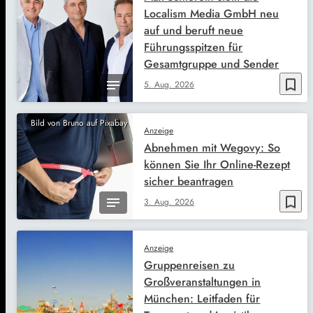
Localism Media GmbH neu
auf und beruft neue
Führungsspitzen für
Gesamtgruppe und Sender
bookmark_border
5. Aug. 2026
Bild von Bruno auf Pixabay
Anzeige
Abnehmen mit Wegovy: So
können Sie Ihr Online-Rezept
sicher beantragen
bookmark_border
3. Aug. 2026
Anzeige
Gruppenreisen zu
Großveranstaltungen in
München: Leitfaden für