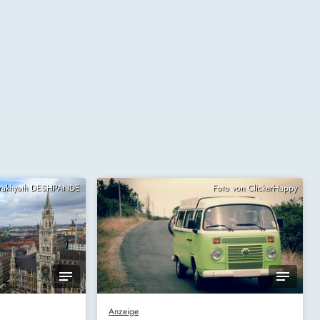
Prakhyath DESHPANDE
Foto von ClickerHappy
Anzeige