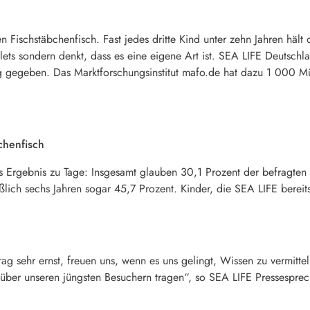
 Fischstäbchenfisch. Fast jedes dritte Kind unter zehn Jahren hält 
ilets sondern denkt, dass es eine eigene Art ist. SEA LIFE Deutsch
g gegeben. Das Marktforschungsinstitut mafo.de hat dazu 1 000 Müt
chenfisch
es Ergebnis zu Tage: Insgesamt glauben 30,1 Prozent der befragten 
eßlich sechs Jahren sogar 45,7 Prozent. Kinder, die SEA LIFE bereit
g sehr ernst, freuen uns, wenn es uns gelingt, Wissen zu vermitt
ber unseren jüngsten Besuchern tragen“, so SEA LIFE Pressesprech