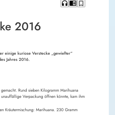
headphones
chrome_reader_mode
bookmark_border
cke 2016
 einige kuriose Verstecke „gewiefter“
des Jahres 2016.
zen gemacht. Rund sieben Kilogramm Marihuana
 unauffällige Verpackung öffnen könnte, kam ihm
ellen Kräutermischung: Marihuana. 230 Gramm