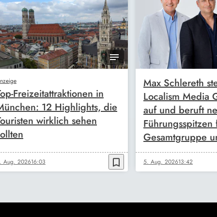
Max Schlereth ste
nzeige
Top-Freizeitattraktionen in
Localism Media
München: 12 Highlights, die
auf und beruft n
Touristen wirklich sehen
Führungsspitzen 
ollten
Gesamtgruppe u
bookmark_border
. Aug. 2026
16:03
5. Aug. 2026
13:42