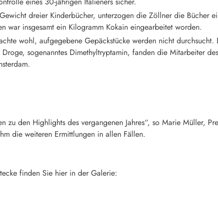
ntrolle eines 30-jährigen Italieners sicher.
ewicht dreier Kinderbücher, unterzogen die Zöllner die Bücher e
en war insgesamt ein Kilogramm Kokain eingearbeitet worden.
 dachte wohl, aufgegebene Gepäckstücke werden nicht durchsucht. D
 Droge, sogenanntes Dimethyltryptamin, fanden die Mitarbeiter des
sterdam.
n zu den Highlights des vergangenen Jahres“, so Marie Müller, P
 die weiteren Ermittlungen in allen Fällen.
ecke finden Sie hier in der Galerie: