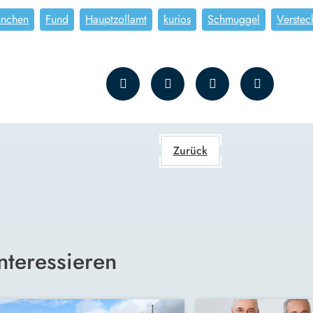
ünchen
Fund
Hauptzollamt
kurios
Schmuggel
Verstec
Zurück
nteressieren