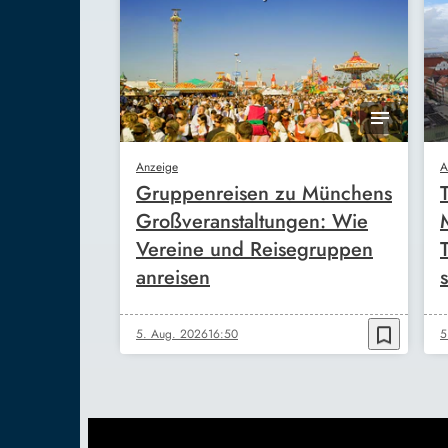
Anzeige
A
Gruppenreisen zu Münchens
Großveranstaltungen: Wie
Vereine und Reisegruppen
anreisen
s
bookmark_border
5. Aug. 2026
16:50
5