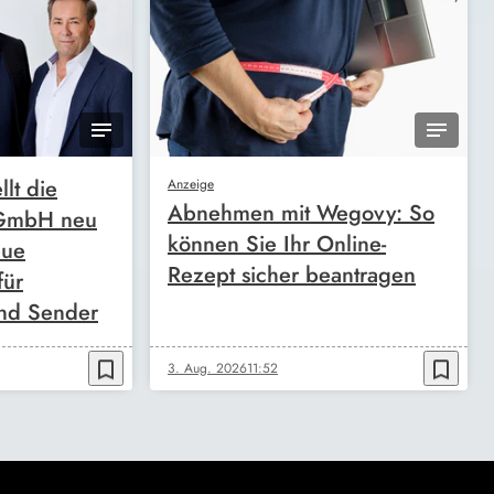
llt die
Anzeige
Abnehmen mit Wegovy: So
 GmbH neu
können Sie Ihr Online-
eue
Rezept sicher beantragen
für
nd Sender
bookmark_border
bookmark_border
3. Aug. 2026
11:52