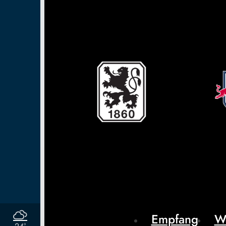
Empfang
W