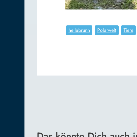
hellabrunn
Polarwelt
Tiere
Das könnte Dich auch i