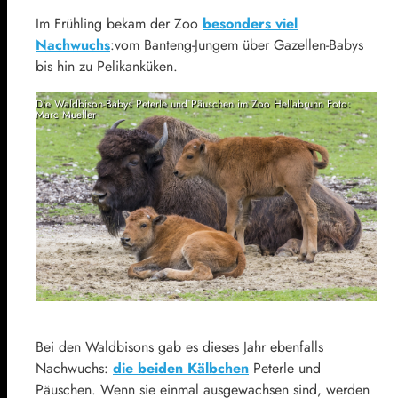
Im Frühling bekam der Zoo
besonders viel
Nachwuchs
:vom Banteng-Jungem über Gazellen-Babys
bis hin zu Pelikanküken.
Die Waldbison-Babys Peterle und Päuschen im Zoo Hellabrunn Foto:
Marc Mueller
Bei den Waldbisons gab es dieses Jahr ebenfalls
Nachwuchs:
die beiden Kälbchen
Peterle und
Päuschen. Wenn sie einmal ausgewachsen sind, werden