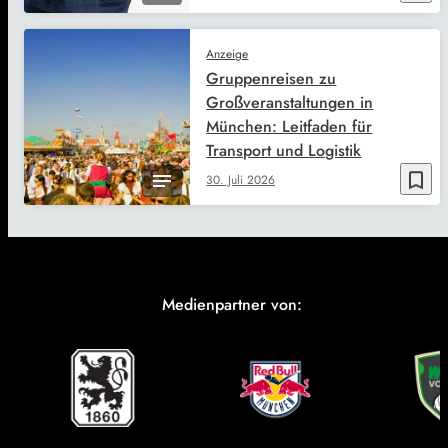
Anzeige
Gruppenreisen zu
Großveranstaltungen in
München: Leitfaden für
Transport und Logistik
bookmark_border
30. Juli 2026
Medienpartner von: