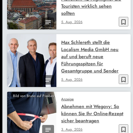
Touristen wirklich sehen
sollten
bookmark_border
5. Aug. 2026
Max Schlereth stellt die
Localism Media GmbH neu
auf und beruft neue
Führungsspitzen für
Gesamtgruppe und Sender
bookmark_border
5. Aug. 2026
Bild von Bruno auf Pixabay
Anzeige
Abnehmen mit Wegovy: So
können Sie Ihr Online-Rezept
sicher beantragen
bookmark_border
3. Aug. 2026