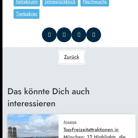
hellabrunn
Jahresrückblick
Nachwuchs
Tierbabies
Zurück
Das könnte Dich auch
interessieren
Anzeige
Top-Freizeitattraktionen in
München: 12 Highlights, die