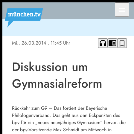
menu
headphones
chrome_reader_mode
bookmark_border
Mi., 26.03.2014
, 11:45 Uhr
Diskussion um
Gymnasialreform
Rückkehr zum G9 – Das fordert der Bayerische
Philologenverband. Das geht aus den Eckpunkten des
bpv für ein „neues neunjähriges Gymnasium“ hervor, die
der bpv-Vorsitzende Max Schmidt am Mittwoch in