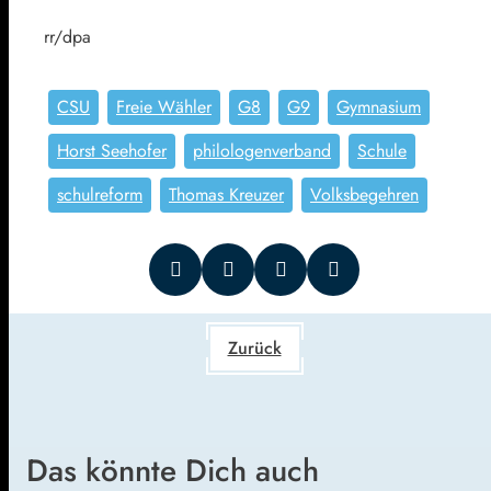
rr/dpa
CSU
Freie Wähler
G8
G9
Gymnasium
Horst Seehofer
philologenverband
Schule
schulreform
Thomas Kreuzer
Volksbegehren
Zurück
Das könnte Dich auch