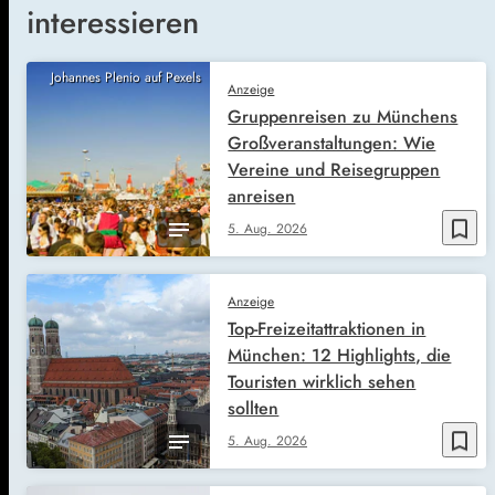
interessieren
Johannes Plenio auf Pexels
Anzeige
Gruppenreisen zu Münchens
Großveranstaltungen: Wie
Vereine und Reisegruppen
anreisen
bookmark_border
5. Aug. 2026
Anzeige
Top-Freizeitattraktionen in
München: 12 Highlights, die
Touristen wirklich sehen
sollten
bookmark_border
5. Aug. 2026