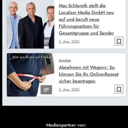
Max Schlereth stellt die
Localism Media GmbH neu
auf und beruft neue
Führungsspitzen für
Gesamtgruppe und Sender
bookmark_border
5. Aug. 2026
Bild von Bruno auf Pixabay
Anzeige
Abnehmen mit Wegovy: So
können Sie Ihr Online-Rezept
sicher beantragen
bookmark_border
3. Aug. 2026
Medienpartner von: