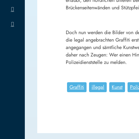
erlaubt, den nördlichen unteren Be
Brückenseitenwänden und Stützpfei
Doch nun werden die Bilder von de
die legal angebrachten Graffiti er
angegangen und sämtliche Kunstwer
daher nach Zeugen: Wer einen Hinw
Polizeidienststelle zu melden.
Graffiti
illegal
Kunst
Poli