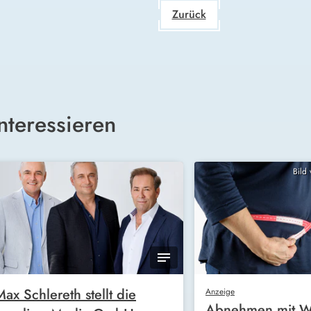
Zurück
nteressieren
Bild
Max Schlereth stellt die
Anzeige
Abnehmen mit W