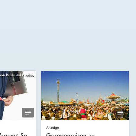
 von Bruno auf Pixabay
Anzeige
egovy: So
Gruppenreisen zu