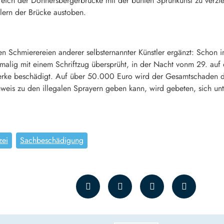
reich der Donnersbergerbrücke mit der bunten Sprühkunst zu verzie
lern der Brücke austoben.
n Schmierereien anderer selbsternannter Künstler ergänzt: Schon 
stmalig mit einem Schriftzug übersprüht, in der Nacht vonm 29. a
ke beschädigt. Auf über 50.000 Euro wird der Gesamtschaden dies
eis zu den illegalen Sprayern geben kann, wird gebeten, sich un
zei
Sachbeschädigung