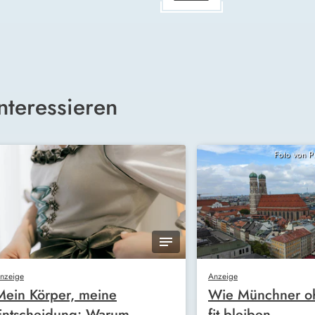
nteressieren
Foto von 
nzeige
Anzeige
Mein Körper, meine
Wie Münchner oh
Entscheidung: Warum
fit bleiben