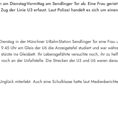
ch am Dienstag-Vormittag am Sendlinger Tor ab. Eine Frau geri
ug der Linie U3 erfasst. Laut Polizei handelt es sich um einen
 Dienstag in der Münchner U-Bahn-Station Sendlinger Tor eine Frau
en 9.45 Uhr am Gleis der U6 die Anzeigetafel studiert und war wäh
stürzte ins Gleisbett. Ihr Lebensgefährte versuchte noch, ihr zu he
rb noch an der Unfallstelle. Die Strecken der U3 und U6 waren dara
nglück miterlebt. Auch eine Schulklasse hatte laut Medienbericht
.