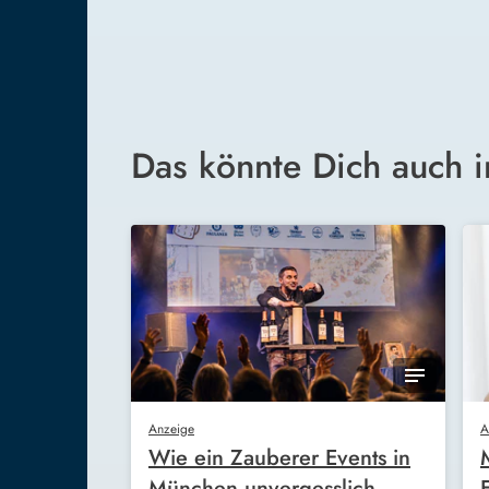
Das könnte Dich auch i
Anzeige
A
Wie ein Zauberer Events in
München unvergesslich