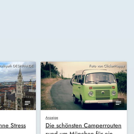
Prakhyath DESHPANDE
Foto von ClickerHappy
Anzeige
ne Stress
Die schönsten Camperrouten
rund um München für ein