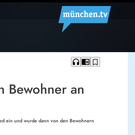
headphones
chrome_reader_mode
bookmark_border
en Bewohner an
ied ein und wurde dann von den Bewohnern