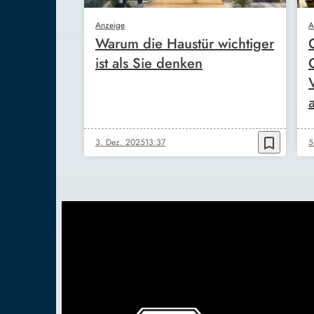
Anzeige
A
Warum die Haustür wichtiger
ist als Sie denken
bookmark_border
3. Dez. 2025
13:37
5