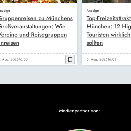
nzeige
Anzeige
Gruppenreisen zu Münchens
Top-Freizeitattrak
Großveranstaltungen: Wie
München: 12 High
Vereine und Reisegruppen
Touristen wirklic
anreisen
sollten
bookmark_border
. Aug. 2026
16:50
5. Aug. 2026
16:03
Medienpartner von: