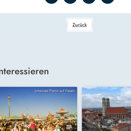
Zurück
nteressieren
Johannes Plenio auf Pexels