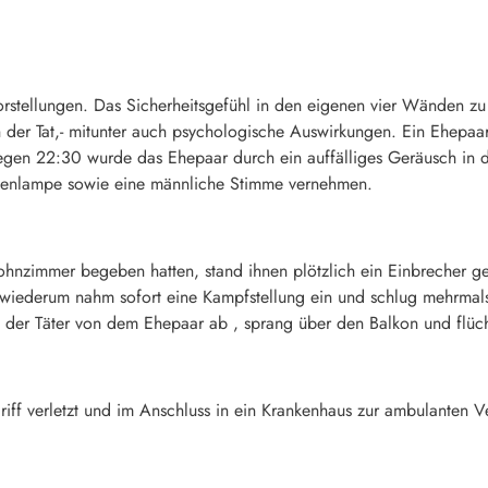
rstellungen. Das Sicherheitsgefühl in den eigenen vier Wänden zu v
 der Tat,- mitunter auch psychologische Auswirkungen. Ein Ehepa
gen 22:30 wurde das Ehepaar durch ein auffälliges Geräusch in
schenlampe sowie eine männliche Stimme vernehmen.
ohnzimmer begeben hatten, stand ihnen plötzlich ein Einbrecher 
er wiederum nahm sofort eine Kampfstellung ein und schlug mehrmal
ß der Täter von dem Ehepaar ab , sprang über den Balkon und flüch
ff verletzt und im Anschluss in ein Krankenhaus zur ambulanten V