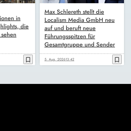
Max Schlereth stellt die
tionen in
Localism Media GmbH neu
lights, die
auf und beruft neue
h sehen
Führungsspitzen für
Gesamtgruppe und Sender
bookmark_border
bookmark_border
5. Aug. 2026
13:42