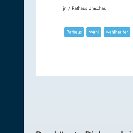
jn / Rathaus Umschau
Rathaus
Wahl
wahlherlfer