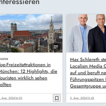
nteressieren
Max Schlereth ste
nzeige
Top-Freizeitattraktionen in
Localism Media
München: 12 Highlights, die
auf und beruft n
Touristen wirklich sehen
Führungsspitzen 
ollten
Gesamtgruppe u
bookmark_border
. Aug. 2026
16:03
5. Aug. 2026
13:42