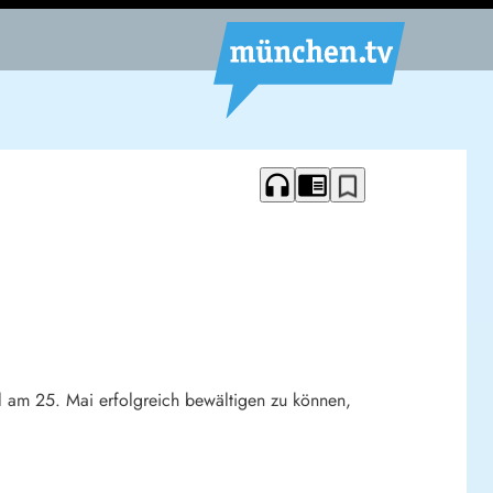
headphones
chrome_reader_mode
bookmark_border
l am 25. Mai erfolgreich bewältigen zu können,