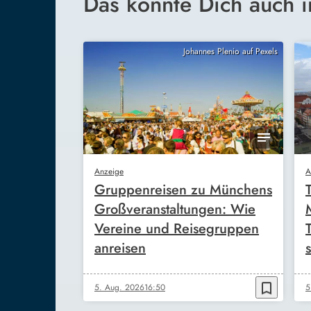
Das könnte Dich auch i
Johannes Plenio auf Pexels
Anzeige
A
Gruppenreisen zu Münchens
Großveranstaltungen: Wie
Vereine und Reisegruppen
anreisen
s
bookmark_border
5. Aug. 2026
16:50
5