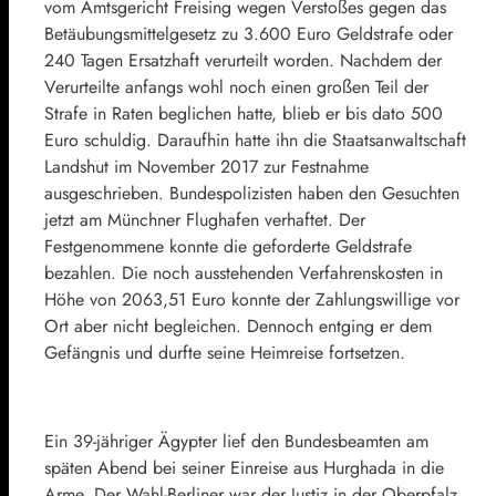
vom Amtsgericht Freising wegen Verstoßes gegen das
Betäubungsmittelgesetz zu 3.600 Euro Geldstrafe oder
240 Tagen Ersatzhaft verurteilt worden. Nachdem der
Verurteilte anfangs wohl noch einen großen Teil der
Strafe in Raten beglichen hatte, blieb er bis dato 500
Euro schuldig. Daraufhin hatte ihn die Staatsanwaltschaft
Landshut im November 2017 zur Festnahme
ausgeschrieben. Bundespolizisten haben den Gesuchten
jetzt am Münchner Flughafen verhaftet. Der
Festgenommene konnte die geforderte Geldstrafe
bezahlen. Die noch ausstehenden Verfahrenskosten in
Höhe von 2063,51 Euro konnte der Zahlungswillige vor
Ort aber nicht begleichen. Dennoch entging er dem
Gefängnis und durfte seine Heimreise fortsetzen.
Ein 39-jähriger Ägypter lief den Bundesbeamten am
späten Abend bei seiner Einreise aus Hurghada in die
Arme. Der Wahl-Berliner war der Justiz in der Oberpfalz