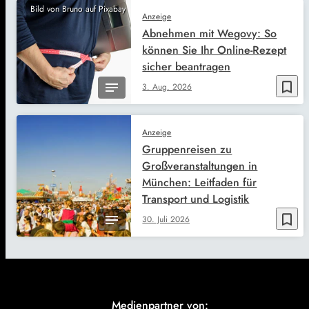
Bild von Bruno auf Pixabay
Anzeige
Abnehmen mit Wegovy: So
können Sie Ihr Online-Rezept
sicher beantragen
bookmark_border
3. Aug. 2026
Anzeige
Gruppenreisen zu
Großveranstaltungen in
München: Leitfaden für
Transport und Logistik
bookmark_border
30. Juli 2026
Medienpartner von: