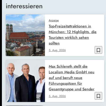
interessieren
Anzeige
Top-Freizeitattraktionen in
München: 12 Highlights, die
Touristen wirklich sehen
sollten
bookmark_border
5. Aug. 2026
Max Schlereth stellt die
Localism Media GmbH neu
auf und beruft neue
Führungsspitzen für
Gesamtgruppe und Sender
bookmark_border
5. Aug. 2026