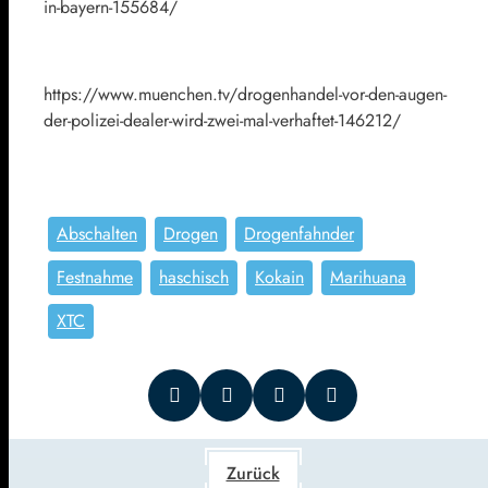
in-bayern-155684/
https://www.muenchen.tv/drogenhandel-vor-den-augen-
der-polizei-dealer-wird-zwei-mal-verhaftet-146212/
Abschalten
Drogen
Drogenfahnder
Festnahme
haschisch
Kokain
Marihuana
XTC
Zurück