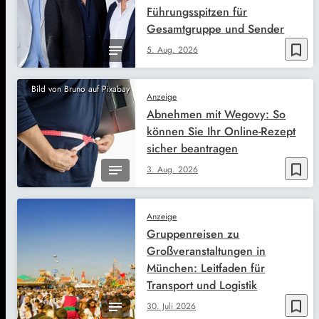
Führungsspitzen für
Gesamtgruppe und Sender
bookmark_border
5. Aug. 2026
Bild von Bruno auf Pixabay
Anzeige
Abnehmen mit Wegovy: So
können Sie Ihr Online-Rezept
sicher beantragen
bookmark_border
3. Aug. 2026
Anzeige
Gruppenreisen zu
Großveranstaltungen in
München: Leitfaden für
Transport und Logistik
bookmark_border
30. Juli 2026