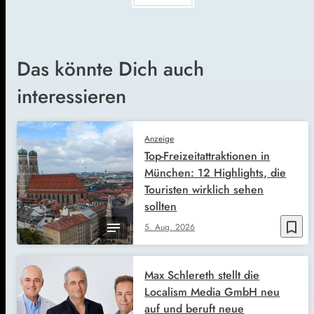
Das könnte Dich auch
interessieren
Anzeige
Top-Freizeitattraktionen in
München: 12 Highlights, die
Touristen wirklich sehen
sollten
bookmark_border
5. Aug. 2026
Max Schlereth stellt die
Localism Media GmbH neu
auf und beruft neue