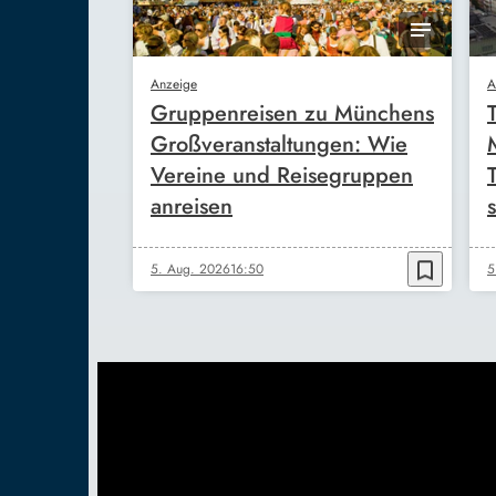
Anzeige
A
Gruppenreisen zu Münchens
Großveranstaltungen: Wie
Vereine und Reisegruppen
anreisen
s
bookmark_border
5. Aug. 2026
16:50
5