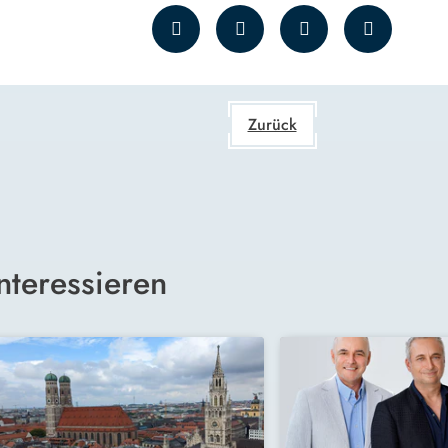
Zurück
nteressieren