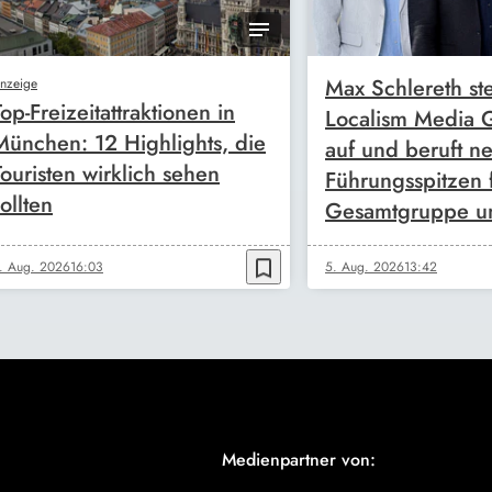
Max Schlereth ste
nzeige
Top-Freizeitattraktionen in
Localism Media
München: 12 Highlights, die
auf und beruft n
Touristen wirklich sehen
Führungsspitzen 
ollten
Gesamtgruppe u
bookmark_border
. Aug. 2026
16:03
5. Aug. 2026
13:42
Medienpartner von: