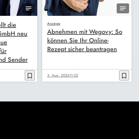
llt die
Anzeige
Abnehmen mit Wegovy: So
 GmbH neu
können Sie Ihr Online-
eue
Rezept sicher beantragen
für
nd Sender
bookmark_border
bookmark_border
3. Aug. 2026
11:52